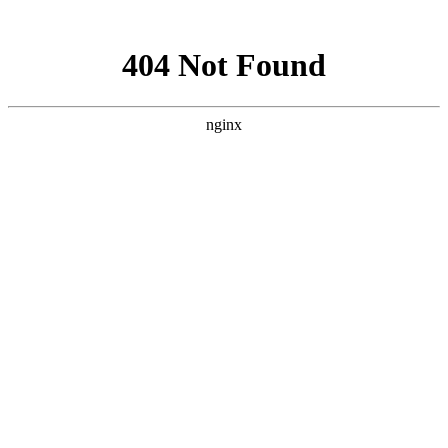
网站地图
公司名称
热线：13682545975
网站首页
关于我们
Aboutus · 关于我们
公司介绍
企业文化
企业荣誉
发展历程
联系我们
深圳久阳机械设备有限公司是一家成立
10年，专业生产和销售油温机和模温机
生产厂家,我们将为客户提供专业的温控
解决方案,买模温机就选深圳久阳,油模温
机生产源头厂家
产品中心