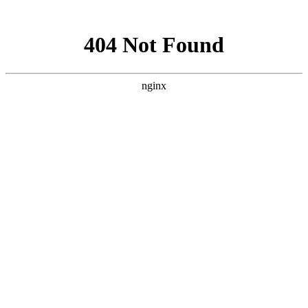
网站地图
公司名称
热线：13682545975
网站首页
关于我们
Aboutus · 关于我们
公司介绍
企业文化
企业荣誉
发展历程
联系我们
深圳久阳机械设备有限公司是一家成立
10年，专业生产和销售油温机和模温机
生产厂家,我们将为客户提供专业的温控
解决方案,买模温机就选深圳久阳,油模温
机生产源头厂家
产品中心