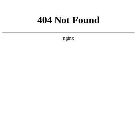
网站地图
公司名称
热线：13682545975
网站首页
关于我们
Aboutus · 关于我们
公司介绍
企业文化
企业荣誉
发展历程
联系我们
深圳久阳机械设备有限公司是一家成立
10年，专业生产和销售油温机和模温机
生产厂家,我们将为客户提供专业的温控
解决方案,买模温机就选深圳久阳,油模温
机生产源头厂家
产品中心