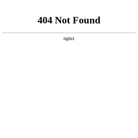
网站地图
公司名称
热线：13682545975
网站首页
关于我们
Aboutus · 关于我们
公司介绍
企业文化
企业荣誉
发展历程
联系我们
深圳久阳机械设备有限公司是一家成立
10年，专业生产和销售油温机和模温机
生产厂家,我们将为客户提供专业的温控
解决方案,买模温机就选深圳久阳,油模温
机生产源头厂家
产品中心