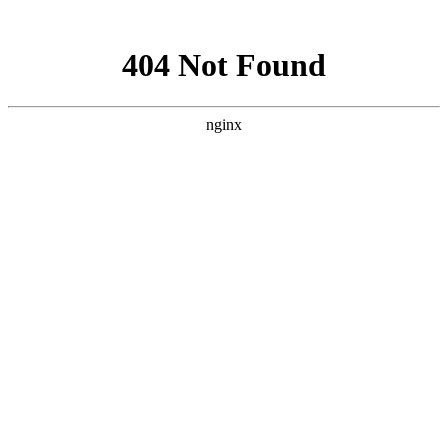
网站地图
公司名称
热线：13728656632
网站首页
关于我们
Aboutus · 关于我们
公司介绍
企业文化
企业荣誉
发展历程
联系我们
东莞市年记机械设备有限公司是国内生
产模温机,水温机专业生产厂家之一。主
要生产：水温机,模温机,油温机,冷水机
等，咨询水温机,模温机价格请咨询我们
年记机械生产厂家
产品中心